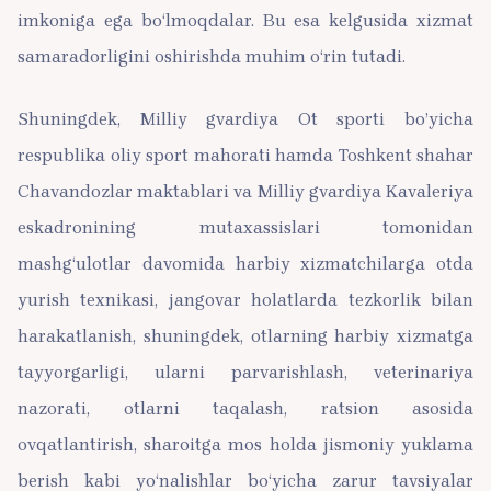
imkoniga ega bo‘lmoqdalar. Bu esa kelgusida xizmat
samaradorligini oshirishda muhim o‘rin tutadi.
Shuningdek, Milliy gvardiya Ot sporti bo’yicha
respublika oliy sport mahorati hamda Toshkent shahar
Chavandozlar maktablari va Milliy gvardiya Kavaleriya
eskadronining mutaxassislari tomonidan
mashg‘ulotlar davomida harbiy xizmatchilarga otda
yurish texnikasi, jangovar holatlarda tezkorlik bilan
harakatlanish, shuningdek, otlarning harbiy xizmatga
tayyorgarligi, ularni parvarishlash, veterinariya
nazorati, otlarni taqalash, ratsion asosida
ovqatlantirish, sharoitga mos holda jismoniy yuklama
berish kabi yo‘nalishlar bo‘yicha zarur tavsiyalar