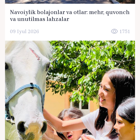
Navoiylik bolajonlar va otlar: mehr, quvonch
va unutilmas lahzalar
09 Iyul 2026
1751