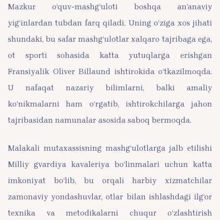
Mazkur o‘quv-mashg‘uloti boshqa an’anaviy
yig‘inlardan tubdan farq qiladi. Uning o‘ziga xos jihati
shundaki, bu safar mashg‘ulotlar xalqaro tajribaga ega,
ot sporti sohasida katta yutuqlarga erishgan
Fransiyalik Oliver Billaund ishtirokida o‘tkazilmoqda.
U nafaqat nazariy bilimlarni, balki amaliy
ko‘nikmalarni ham o‘rgatib, ishtirokchilarga jahon
tajribasidan namunalar asosida saboq bermoqda.
Malakali mutaxassisning mashg‘ulotlarga jalb etilishi
Milliy gvardiya kavaleriya bo‘linmalari uchun katta
imkoniyat bo‘lib, bu orqali harbiy xizmatchilar
zamonaviy yondashuvlar, otlar bilan ishlashdagi ilg‘or
texnika va metodikalarni chuqur o‘zlashtirish