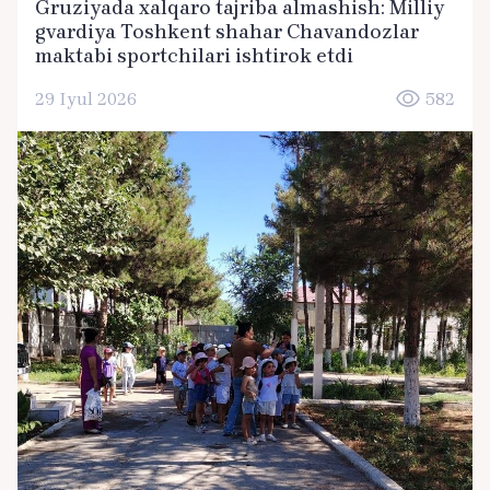
Gruziyada xalqaro tajriba almashish: Milliy
gvardiya Toshkent shahar Chavandozlar
maktabi sportchilari ishtirok etdi
29 Iyul 2026
582