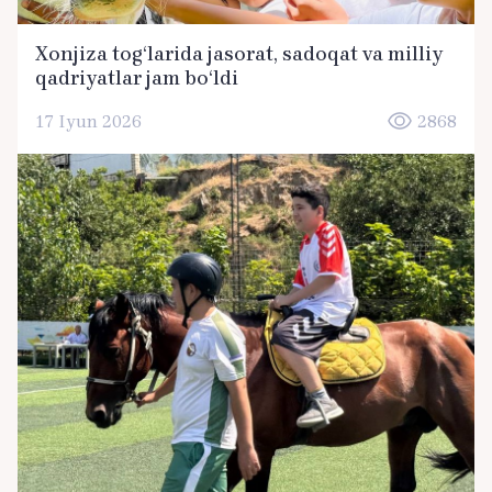
Xonjiza tog‘larida jasorat, sadoqat va milliy
qadriyatlar jam bo‘ldi
17 Iyun 2026
2868