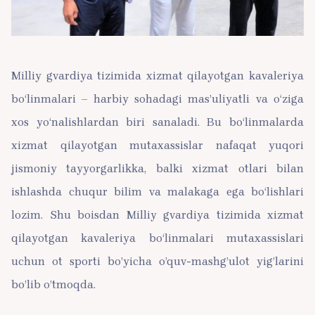
Milliy gvardiya tizimida xizmat qilayotgan kavaleriya
bo‘linmalari – harbiy sohadagi mas’uliyatli va o‘ziga
xos yo‘nalishlardan biri sanaladi. Bu bo‘linmalarda
xizmat qilayotgan mutaxassislar nafaqat yuqori
jismoniy tayyorgarlikka, balki xizmat otlari bilan
ishlashda chuqur bilim va malakaga ega bo‘lishlari
lozim. Shu boisdan Milliy gvardiya tizimida xizmat
qilayotgan kavaleriya bo‘linmalari mutaxassislari
uchun ot sporti bo’yicha o’quv-mashg’ulot yig’larini
bo’lib o’tmoqda.