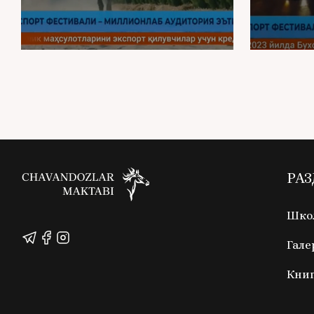
РА
Школ
Гале
Кни