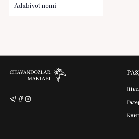
Adabiyot nomi
РА
Школ
Гале
Кни