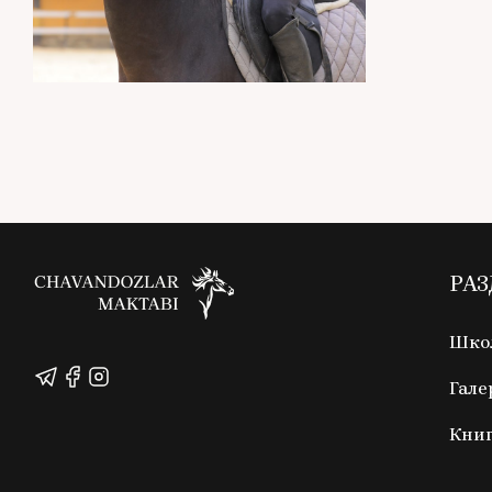
РА
Школ
Гале
Кни