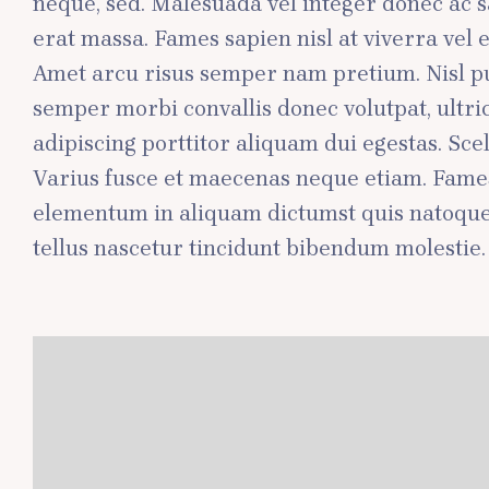
neque, sed. Malesuada vel integer donec ac sa
erat massa. Fames sapien nisl at viverra vel 
Amet arcu risus semper nam pretium. Nisl pul
semper morbi convallis donec volutpat, ultr
adipiscing porttitor aliquam dui egestas. Sc
Varius fusce et maecenas neque etiam. Fames
elementum in aliquam dictumst quis natoque 
tellus nascetur tincidunt bibendum molestie.