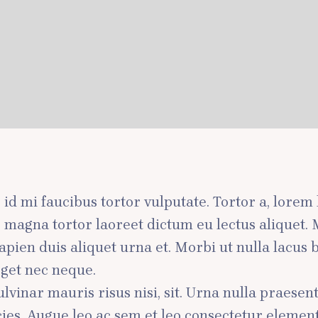
ae id mi faucibus tortor vulputate. Tortor a, lore
lus magna tortor laoreet dictum eu lectus aliquet
pien duis aliquet urna et. Morbi ut nulla lacus b
eget nec neque.
vinar mauris risus nisi, sit. Urna nulla praesen
icies. Augue leo ac sem et leo consectetur elem