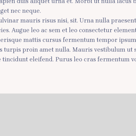
pien duis aliquet urna et. Morbi ut nulla lacus b
eget nec neque.
vinar mauris risus nisi, sit. Urna nulla praesen
icies. Augue leo ac sem et leo consectetur elem
elerisque mattis cursus fermentum tempor ipsum s
 turpis proin amet nulla. Mauris vestibulum ut 
tincidunt eleifend. Purus leo cras fermentum vo