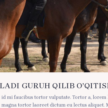
LADI GURUH QILIB O’QITI
ae id mi faucibus tortor vulputate. Tortor a, lore
lus magna tortor laoreet dictum eu lectus aliquet