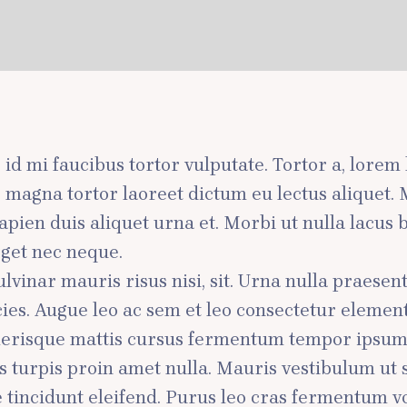
ae id mi faucibus tortor vulputate. Tortor a, lore
lus magna tortor laoreet dictum eu lectus aliquet
pien duis aliquet urna et. Morbi ut nulla lacus b
eget nec neque.
vinar mauris risus nisi, sit. Urna nulla praesen
icies. Augue leo ac sem et leo consectetur elem
elerisque mattis cursus fermentum tempor ipsum s
 turpis proin amet nulla. Mauris vestibulum ut 
tincidunt eleifend. Purus leo cras fermentum vo