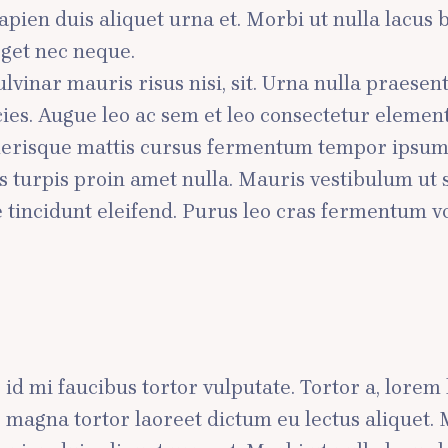
pien duis aliquet urna et. Morbi ut nulla lacus b
eget nec neque.
vinar mauris risus nisi, sit. Urna nulla praesen
icies. Augue leo ac sem et leo consectetur elem
elerisque mattis cursus fermentum tempor ipsum s
 turpis proin amet nulla. Mauris vestibulum ut 
tincidunt eleifend. Purus leo cras fermentum vo
ae id mi faucibus tortor vulputate. Tortor a, lore
lus magna tortor laoreet dictum eu lectus aliquet